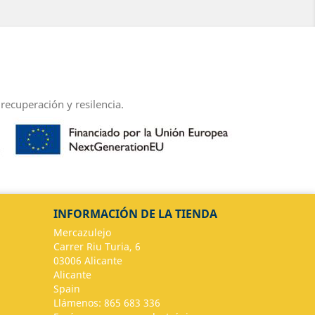
recuperación y resilencia.
INFORMACIÓN DE LA TIENDA
Mercazulejo
Carrer Riu Turia, 6
03006 Alicante
Alicante
Spain
Llámenos:
865 683 336