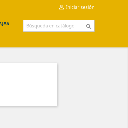

Iniciar sesión
AJAS
